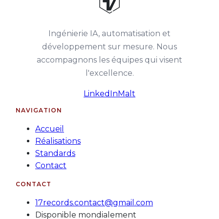
Ingénierie IA, automatisation et
développement sur mesure. Nous
accompagnons les équipes qui visent
l'excellence.
(
s'ouvre dans une nouvell
(
s'ouvre dans une no
LinkedIn
Malt
NAVIGATION
Accueil
Réalisations
Standards
Contact
CONTACT
17records.contact@gmail.com
Disponible mondialement